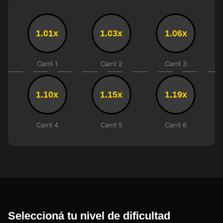
1.01x
1.03x
1.06x
Carril 1
Carril 2
Carril 3
1.10x
1.15x
1.19x
Carril 4
Carril 5
Carril 6
Seleccioná tu nivel de dificultad