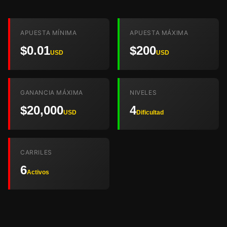
APUESTA MÍNIMA
APUESTA MÁXIMA
$0.01
$200
USD
USD
GANANCIA MÁXIMA
NIVELES
$20,000
4
USD
Dificultad
CARRILES
6
Activos