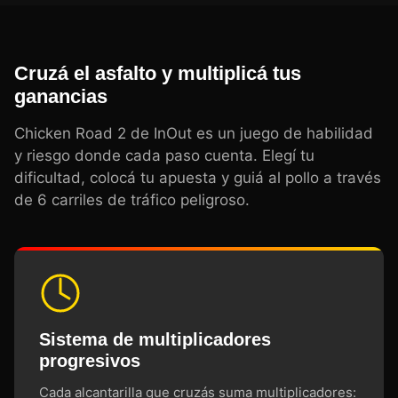
Cruzá el asfalto y multiplicá tus
ganancias
Chicken Road 2 de InOut es un juego de habilidad
y riesgo donde cada paso cuenta. Elegí tu
dificultad, colocá tu apuesta y guiá al pollo a través
de 6 carriles de tráfico peligroso.
Sistema de multiplicadores
progresivos
Cada alcantarilla que cruzás suma multiplicadores: