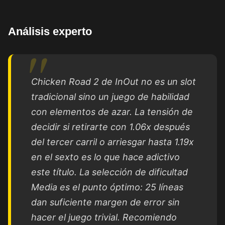
Análisis experto
Chicken Road 2 de InOut no es un slot
tradicional sino un juego de habilidad
con elementos de azar. La tensión de
decidir si retirarte con 1.06x después
del tercer carril o arriesgar hasta 1.19x
en el sexto es lo que hace adictivo
este título. La selección de dificultad
Media es el punto óptimo: 25 líneas
dan suficiente margen de error sin
hacer el juego trivial. Recomiendo